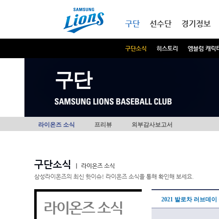
본문내용 바로가기
메인메뉴 바로가기
구단
선수단
경기정보
구단소식
히스토리
엠블럼 캐릭
구단
라이온즈 소식
프리뷰
외부감사보고서
구단소식
|
라이온즈 소식
삼성라이온즈의 최신 핫이슈! 라이온즈 소식을 통해 확인해 보세요.
2021 발로차 러브데
라이온즈 소식