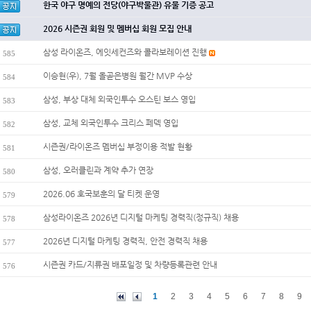
한국 야구 명예의 전당(야구박물관) 유물 기증 공고
2026 시즌권 회원 및 멤버십 회원 모집 안내
삼성 라이온즈, 에잇세컨즈와 콜라보레이션 진행
585
이승현(우), 7월 올곧은병원 월간 MVP 수상
584
삼성, 부상 대체 외국인투수 오스틴 보스 영입
583
삼성, 교체 외국인투수 크리스 페덱 영입
582
시즌권/라이온즈 멤버십 부정이용 적발 현황
581
삼성, 오러클린과 계약 추가 연장
580
2026.06 호국보훈의 달 티켓 운영
579
삼성라이온즈 2026년 디지털 마케팅 경력직(정규직) 채용
578
2026년 디지털 마케팅 경력직, 안전 경력직 채용
577
시즌권 카드/지류권 배포일정 및 차량등록관련 안내
576
1
2
3
4
5
6
7
8
9