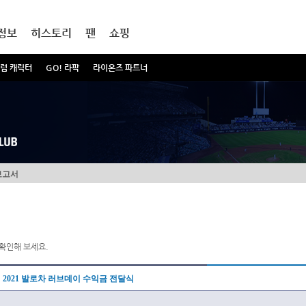
정보
히스토리
팬
쇼핑
럼 캐릭터
GO! 라팍
라이온즈 파트너
보고서
확인해 보세요.
2021 발로차 러브데이 수익금 전달식