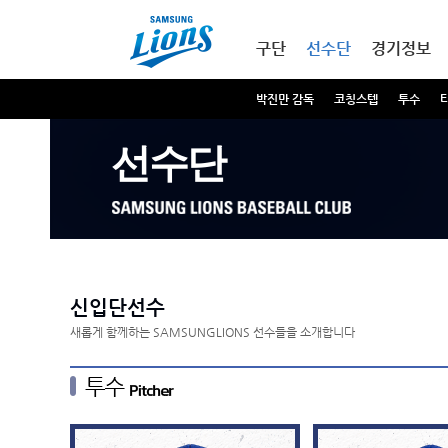
본문내용 바로가기
메인메뉴 바로가기
구단
선수단
경기정보
박진만 감독
코칭스텝
투수
선수단
신입단선수
새롭게 함께하는 SAMSUNGLIONS 선수들을 소개합니다