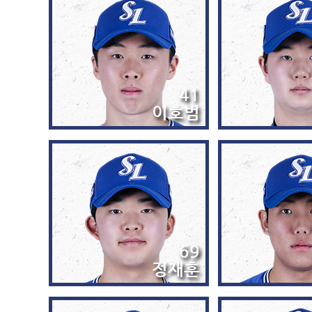
41
이호범
69
정재훈