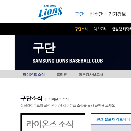
본문내용 바로가기
메인메뉴 바로가기
구단
선수단
경기정보
구단소식
히스토리
엠블럼 캐릭
구단
라이온즈 소식
프리뷰
외부감사보고서
구단소식
|
라이온즈 소식
삼성라이온즈의 최신 핫이슈! 라이온즈 소식을 통해 확인해 보세요.
2021 발로차 러브데
라이온즈 소식