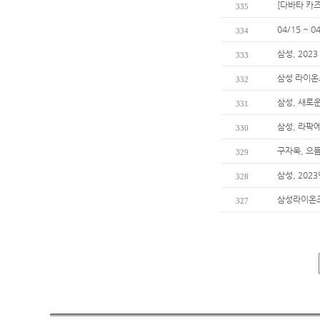
[다바타 카
335
04/15 ~
334
삼성, 202
333
삼성 라이온
332
삼성, 새로운
331
삼성, 라팍
330
구자욱, 으
329
삼성, 202
328
삼성라이온즈
327