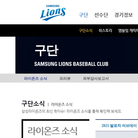
본문내용 바로가기
메인메뉴 바로가기
구단
선수단
경기정보
구단소식
히스토리
엠블럼 캐릭
구단
라이온즈 소식
프리뷰
외부감사보고서
구단소식
|
라이온즈 소식
삼성라이온즈의 최신 핫이슈! 라이온즈 소식을 통해 확인해 보세요.
2021 발로차 러브데
라이온즈 소식