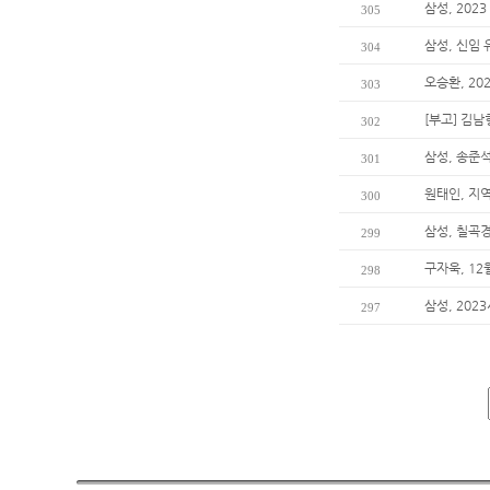
삼성, 202
305
삼성, 신임
304
오승환, 20
303
[부고] 김
302
삼성, 송준석
301
원태인, 지
300
삼성, 칠곡
299
구자욱, 1
298
삼성, 202
297