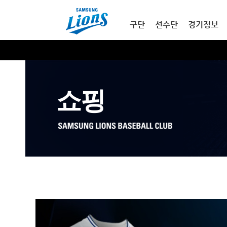
본문내용 바로가기
메인메뉴 바로가기
구단
선수단
경기정보
쇼핑