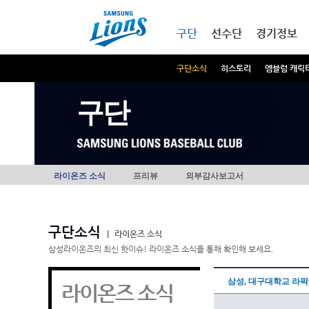
본문내용 바로가기
메인메뉴 바로가기
구단
선수단
경기정보
구단소식
히스토리
엠블럼 캐릭
구단
라이온즈 소식
프리뷰
외부감사보고서
구단소식
|
라이온즈 소식
삼성라이온즈의 최신 핫이슈! 라이온즈 소식을 통해 확인해 보세요.
삼성, 대구대학교 라
라이온즈 소식