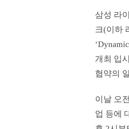
삼성 라이
크(이하
‘Dyna
개최 입
협약의 
이날 오전
업 등에 
후 2시