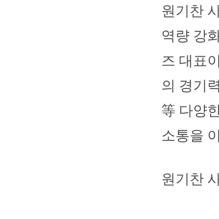
원기찬 사
역량 강화
즈 대표
의 경기력
等 다양
소통을 이
원기찬 사