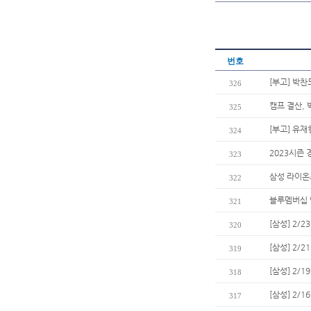
번호
[부고] 박
326
캠프 결산, 
325
[부고] 유
324
2023시즌
323
삼성 라이온즈
322
블루멤버십 
321
[삼성] 2/
320
[삼성] 2/
319
[삼성] 2/
318
[삼성] 2/
317