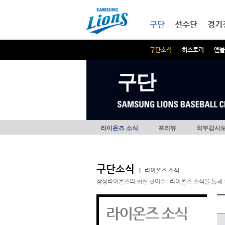
본문내용 바로가기
메인메뉴 바로가기
구단
선수단
경기
구단소식
히스토리
엠블
구단
라이온즈 소식
프리뷰
외부감사
구단소식
|
라이온즈 소식
삼성라이온즈의 최신 핫이슈! 라이온즈 소식을 통해 
라이온즈 소식