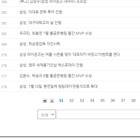
[부고] 김상수(삼성 라이온즈 내야수) 조모상
284
삼성, 이대호 은퇴 투어 진행
283
삼성, 대구대학교의 날 진행
282
우규민, 최충연 7월 올곧은병원 월간 MVP 수상
281
삼성, 허삼영감독 자진사퇴
280
삼성 라이온즈는 여름 시즌을 맞아 ‘대프리카 바캉스’이벤트를 연다.
279
삼성, 영주 세계풍기인삼 엑스포데이 진행
278
김윤수, 박승규 6월 올곧은병원 월간 MVP 수상
277
삼성, 7월10일 ‘혼연일체 원팀데이’관중석으로 확대
276
31
32
33
34
35
36
37
38