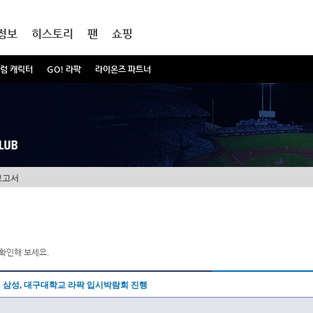
정보
히스토리
팬
쇼핑
럼 캐릭터
GO! 라팍
라이온즈 파트너
보고서
확인해 보세요.
삼성, 대구대학교 라팍 입시박람회 진행