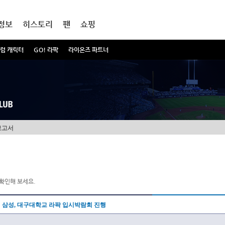
정보
히스토리
팬
쇼핑
럼 캐릭터
GO! 라팍
라이온즈 파트너
보고서
확인해 보세요.
삼성, 대구대학교 라팍 입시박람회 진행