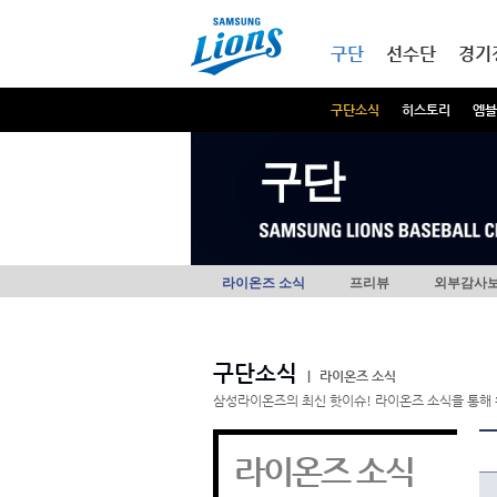
본문내용 바로가기
메인메뉴 바로가기
구단
선수단
경기
구단소식
히스토리
엠블
구단
라이온즈 소식
프리뷰
외부감사
구단소식
|
라이온즈 소식
삼성라이온즈의 최신 핫이슈! 라이온즈 소식을 통해 
라이온즈 소식