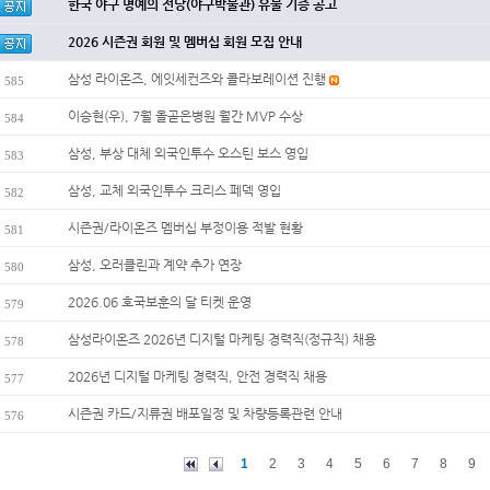
한국 야구 명예의 전당(야구박물관) 유물 기증 공고
2026 시즌권 회원 및 멤버십 회원 모집 안내
삼성 라이온즈, 에잇세컨즈와 콜라보레이션 진행
585
이승현(우), 7월 올곧은병원 월간 MVP 수상
584
삼성, 부상 대체 외국인투수 오스틴 보스 영입
583
삼성, 교체 외국인투수 크리스 페덱 영입
582
시즌권/라이온즈 멤버십 부정이용 적발 현황
581
삼성, 오러클린과 계약 추가 연장
580
2026.06 호국보훈의 달 티켓 운영
579
삼성라이온즈 2026년 디지털 마케팅 경력직(정규직) 채용
578
2026년 디지털 마케팅 경력직, 안전 경력직 채용
577
시즌권 카드/지류권 배포일정 및 차량등록관련 안내
576
1
2
3
4
5
6
7
8
9