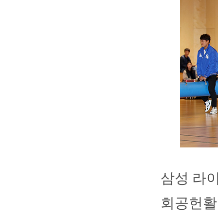
삼성 라
회공헌활동