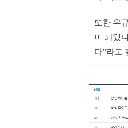
또한 우규
이 되었다
다”라고 
번호
삼성 라이온
405
삼성 라이온
404
삼성, 대구
403
달라진 라팍
402