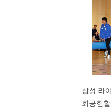
삼성 라
회공헌활동