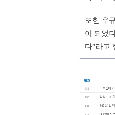
또한 우규
이 되었다
다”라고 
번호
고객센터 
436
삼성, 100
435
9월 21일 
434
제22회 삼성
433