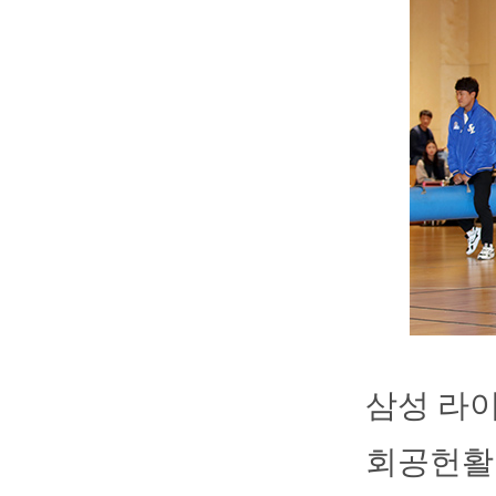
삼성 라
회공헌활동