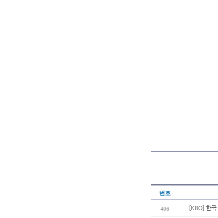
번호
[KBO] 한
406