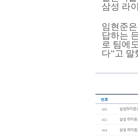
삼성 라이
임현준은 
답하는 든
로 팀에도
다”고 말
번호
삼성라이온즈
466
삼성 라이온즈
465
삼성 라이온
464