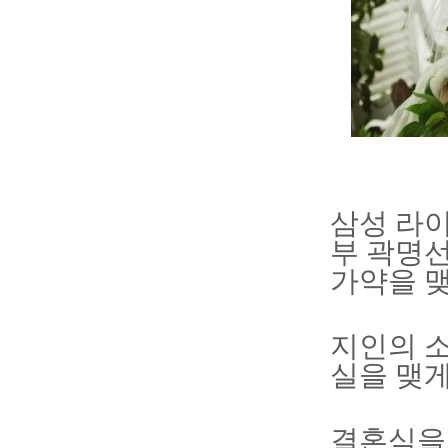
삼성 라이
부 곽명
가약을 맺
지인의 소
실을 맺게
결혼식을