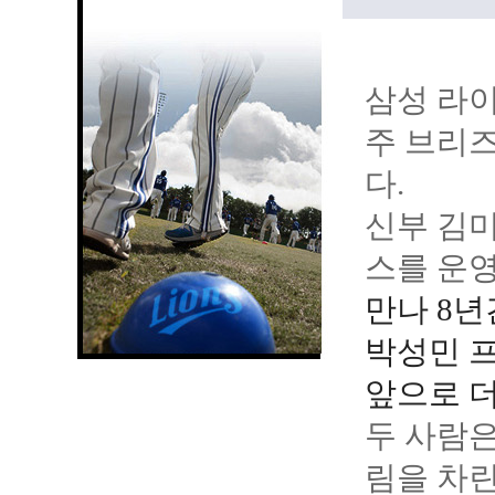
삼성 라이
주 브리
다.
신부 김미
스를 운영
만나 8년
박성민 프
앞으로 더
두 사람은
림을 차린