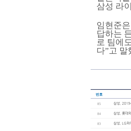
삼성 라이
임현준은 
답하는 든
로 팀에도
다”고 말
번호
삼성, 201
85
삼성, 롯데와
84
삼성, LG와
83