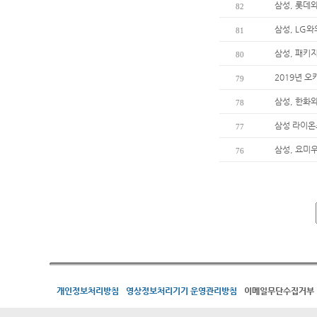
삼성, 롯데
82
삼성, LG와
81
삼성, 패키지
80
2019년 
79
삼성, 한화와
78
삼성 라이온즈
77
삼성, 요미
76
개인정보처리방침
영상정보처리기기 운영관리방침
이메일무단수집거부