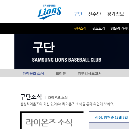
본문내용 바로가기
메인메뉴 바로가기
구단
선수단
경기정보
구단소식
히스토리
엠블럼 캐릭
구단
라이온즈 소식
프리뷰
외부감사보고서
구단소식
|
라이온즈 소식
삼성라이온즈의 최신 핫이슈! 라이온즈 소식을 통해 확인해 보세요.
삼성, 임현준 12월 8일
라이온즈 소식