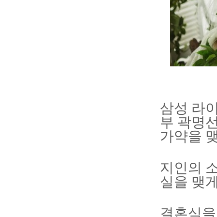
삼성 라이
부 곽명
가약을 맺
지인의 소
실을 맺게
결혼식을