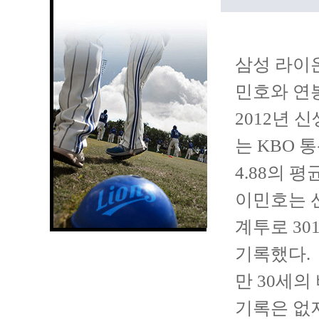
삼성 라이온
민호와 연봉
2012년 
는 KBO 
4.88의 
이민호는 
계투로 30
기록했다.
만 30세의
기록은 없