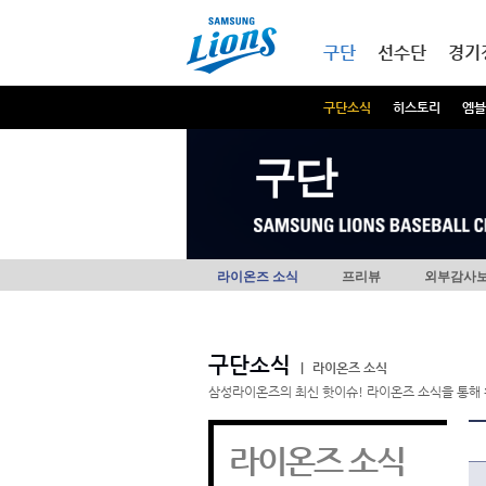
본문내용 바로가기
메인메뉴 바로가기
구단
선수단
경기
구단소식
히스토리
엠블
구단
라이온즈 소식
프리뷰
외부감사
구단소식
|
라이온즈 소식
삼성라이온즈의 최신 핫이슈! 라이온즈 소식을 통해 
라이온즈 소식