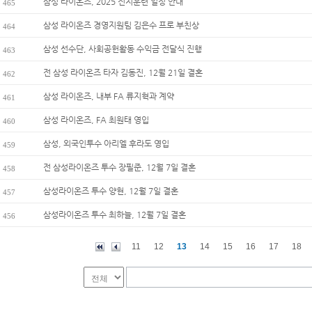
삼성 라이온즈, 2025 전지훈련 일정 안내
465
삼성 라이온즈 경영지원팀 김은수 프로 부친상
464
삼성 선수단, 사회공헌활동 수익금 전달식 진행
463
전 삼성 라이온즈 타자 김동진, 12월 21일 결혼
462
삼성 라이온즈, 내부 FA 류지혁과 계약
461
삼성 라이온즈, FA 최원태 영입
460
삼성, 외국인투수 아리엘 후라도 영입
459
전 삼성라이온즈 투수 장필준, 12월 7일 결혼
458
삼성라이온즈 투수 양현, 12월 7일 결혼
457
삼성라이온즈 투수 최하늘, 12월 7일 결혼
456
11
12
13
14
15
16
17
18