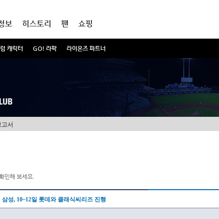
정보
히스토리
팬
쇼핑
럼 캐릭터
GO! 라팍
라이온즈 파트너
보고서
확인해 보세요.
삼성, 10~12일 롯데와 클래식씨리즈 진행