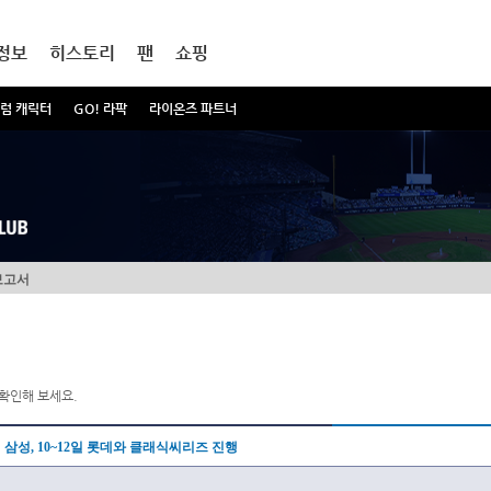
정보
히스토리
팬
쇼핑
럼 캐릭터
GO! 라팍
라이온즈 파트너
보고서
확인해 보세요.
삼성, 10~12일 롯데와 클래식씨리즈 진행