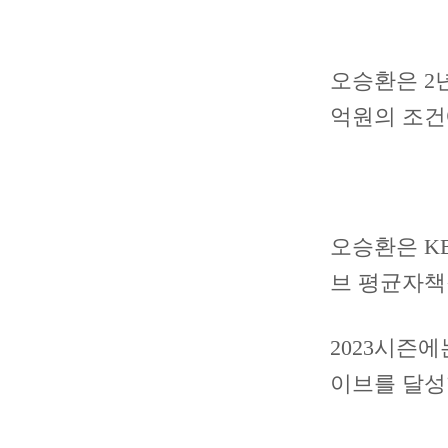
오승환은 2년
억원의 조건
오승환은 KB
브 평균자책점
2023시즌에
이브를 달성