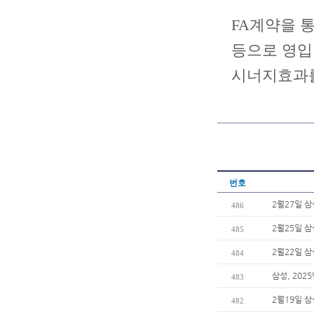
FA계약을 통
등으로 영입
시너지효과를
번호
2월27일 
486
2월25일 
485
2월22일 
484
삼성, 202
483
2월19일 
482