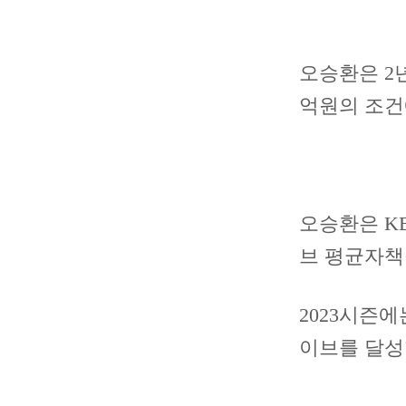
오승환은 2년
억원의 조건
오승환은 KB
브 평균자책점
2023시즌에
이브를 달성