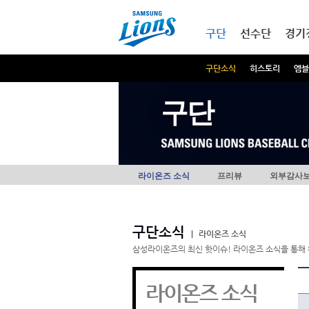
본문내용 바로가기
메인메뉴 바로가기
구단
선수단
경기
구단소식
히스토리
엠블
구단
라이온즈 소식
프리뷰
외부감사
구단소식
|
라이온즈 소식
삼성라이온즈의 최신 핫이슈! 라이온즈 소식을 통해 
라이온즈 소식