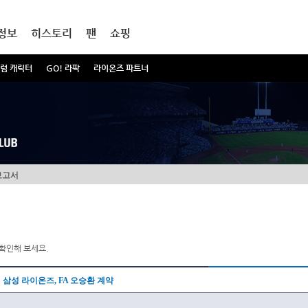
정보
히스토리
팬
쇼핑
럼 캐릭터
GO! 라팍
라이온즈 파트너
보고서
확인해 보세요.
삼성 라이온즈, FA 오승환 계약