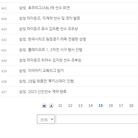
삼성, 호주리그(ABL)에 선수 파견
445
삼성 라이온즈, 미계약 선수 및 코치 발표
444
삼성 라이온즈 포수 김도환 선수 조모상
443
삼성, 한국시리즈 원정경기 라팍 전광판 상영
442
삼성, 플레이오프 1, 2차전 시구 행사 진행
441
삼성 라이온즈 외야수 김지찬 선수 조부상
440
삼성, 미야자키 교육리그 참가
439
삼성, 28일 최종전 ‘루키스데이’ 진행
438
삼성, 2025 신인선수 계약 완료
437
11
12
13
14
15
16
17
18