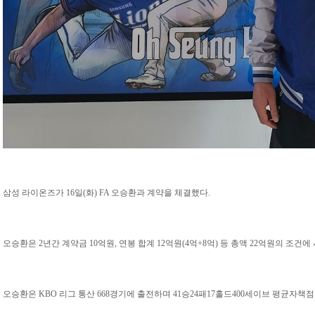
삼성 라이온즈가 16일(화) FA 오승환과 계약을 체결했다.
오승환은 2년간 계약금 10억원, 연봉 합계 12억원(4억+8억) 등 총액 22억원의 조건에
오승환은 KBO 리그 통산 668경기에 출전하며 41승24패17홀드400세이브 평균자책점 2