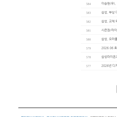
이승현(우),
584
삼성, 부상
583
삼성, 교체
582
시즌권/라이
581
삼성, 오러
580
2026.06
579
삼성라이온즈
578
2026년 디
577