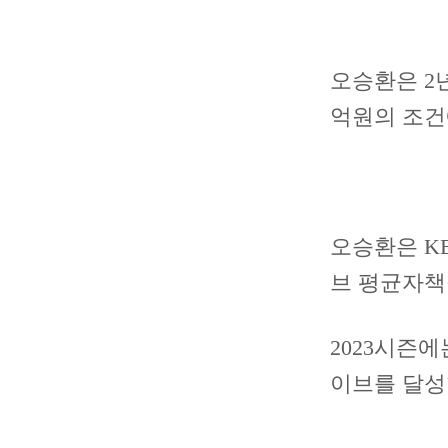
오승환은 2년
억원의 조건
오승환은 KB
브 평균자책점
2023시즌에
이브를 달성