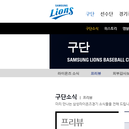
본문내용 바로가기
메인메뉴 바로가기
구단
선수단
경기
구단소식
히스토리
엠블
구단
라이온즈 소식
프리뷰
외부감사
구단소식
|
프리뷰
미리 만나는 삼성라이온즈경기 소식들을 전해 드립니
프리뷰