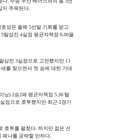
다. 주중 두산 베어스와의 홈 3연
갈지 주목된다.
이호성은 올해 5선발 기회를 받고
 5탈삼진 4실점 평균자책점 6.00을
2탈삼진 3실점으로 고전했지만 13
정세를 찾으면서 첫 승에 대한 기대
닝) 2승2패 평균자책점 5.30 탈
닝 4실점으로 호투했지만 최근 2경기
으로 호투를 펼쳤다. 하지만 젊은 선
 페냐를 공략할 만하다.