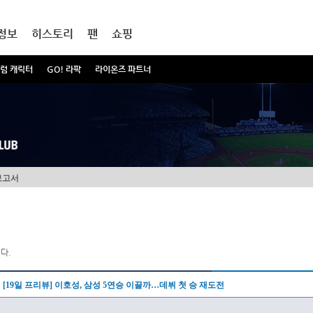
정보
히스토리
팬
쇼핑
럼 캐릭터
GO! 라팍
라이온즈 파트너
보고서
다.
[19일 프리뷰] 이호성, 삼성 5연승 이끌까…데뷔 첫 승 재도전