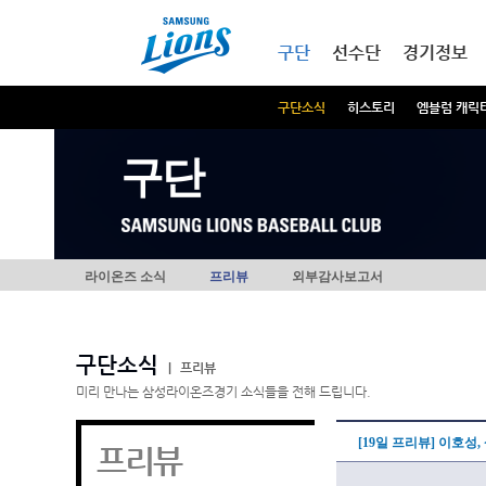
본문내용 바로가기
메인메뉴 바로가기
구단
선수단
경기정보
구단소식
히스토리
엠블럼 캐릭
구단
라이온즈 소식
프리뷰
외부감사보고서
구단소식
|
프리뷰
미리 만나는 삼성라이온즈경기 소식들을 전해 드립니다.
[19일 프리뷰] 이호성
프리뷰