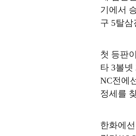
기에서 승
구 5탈삼
첫 등판이
타 3볼넷
NC전에선
정세를 찾
한화에선 