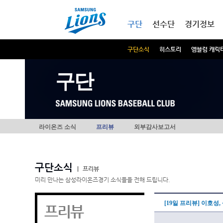
본문내용 바로가기
메인메뉴 바로가기
구단
선수단
경기정보
구단소식
히스토리
엠블럼 캐릭
구단
라이온즈 소식
프리뷰
외부감사보고서
구단소식
|
프리뷰
미리 만나는 삼성라이온즈경기 소식들을 전해 드립니다.
[19일 프리뷰] 이호성
프리뷰