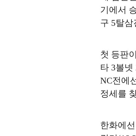
기에서 승
구 5탈삼
첫 등판이
타 3볼넷
NC전에선
정세를 찾
한화에선 