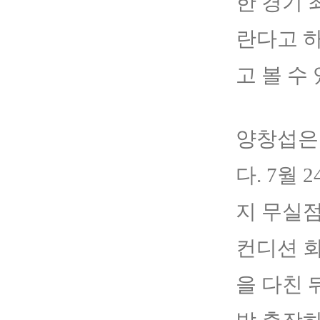
한 경기 
란다고 하
고 볼 수 
양창섭은 
다. 7월
지 무실점
컨디션 회
을 다친 