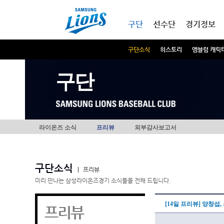
본문내용 바로가기
메인메뉴 바로가기
구단
선수단
경기정보
구단소식
히스토리
엠블럼 캐릭
구단
라이온즈 소식
프리뷰
외부감사보고서
구단소식
|
프리뷰
미리 만나는 삼성라이온즈경기 소식들을 전해 드립니다.
[14일 프리뷰] 양창섭
프리뷰