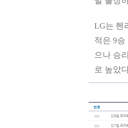
발 출장하
LG는 헨
적은 9승 
으나 승리
로 높았다
번호
[28일 프리
503
[27일 프리
502