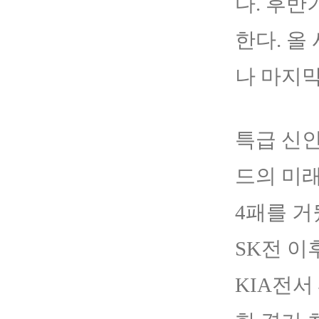
다. 후반
한다. 올
나 마지막
특급 신인
드의 미래
4패를 거
SK전 이
KIA전서