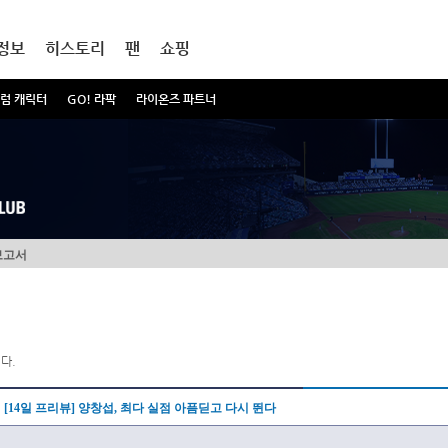
정보
히스토리
팬
쇼핑
럼 캐릭터
GO! 라팍
라이온즈 파트너
보고서
다.
[14일 프리뷰] 양창섭, 최다 실점 아픔딛고 다시 뛴다