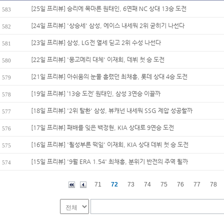
[25일 프리뷰] 승리에 목마른 원태인, 6연패 NC 상대 13승 도전
583
[24일 프리뷰] '상승세' 삼성, 에이스 내세워 2위 굳히기 나선다
582
[23일 프리뷰] 삼성, LG전 열세 딛고 2위 수성 나선다
581
[22일 프리뷰] '몽고메리 대체' 이재희, 데뷔 첫 승 도전
580
[21일 프리뷰] 아쉬움의 눈물 흘렸던 최채흥, 롯데 상대 4승 도전
579
[19일 프리뷰] ‘13승 도전’ 원태인, 삼성 3연승 이끌까
578
[18일 프리뷰] '2위 탈환' 삼성, 뷰캐넌 내세워 SSG 제압 성공할까
577
[17일 프리뷰] 패배를 잊은 백정현, KIA 상대로 9연승 도전
576
[16일 프리뷰] '될성부른 떡잎' 이재희, KIA 상대 데뷔 첫 승 도전
575
[15일 프리뷰] '9월 ERA 1.54' 최채흥, 분위기 반전의 주역 될까
574
71
72
73
74
75
76
77
78