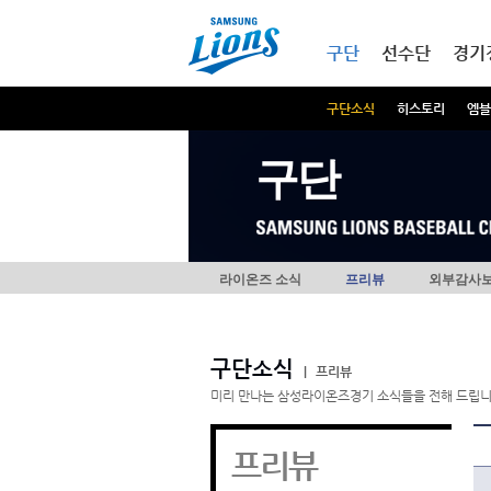
본문내용 바로가기
메인메뉴 바로가기
구단
선수단
경기
구단소식
히스토리
엠블
구단
라이온즈 소식
프리뷰
외부감사
구단소식
|
프리뷰
미리 만나는 삼성라이온즈경기 소식들을 전해 드립니
프리뷰