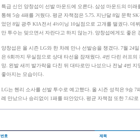
특급 신인 양창섭이 선발 마운드에 오른다. 삼성 마운드의 미래
통해 5승 4패를 거뒀다. 평균 자책점은 5.75. 지난달 8일 문학 
었던 8일 광주 KIA전서 4⅔이닝 10실점으로 고개를 떨궜다. 데
만 투수는 맞으면서 자란다고 하지 않는가. 양창섭에게도 좋은 경
양창섭은 올 시즌 LG와 한 차례 만나 선발승을 챙겼다. 7월 24
은 6회까지 무실점으로 상대 타선을 잠재웠다. 4번 다린 러프의
망. 왼발 새끼 발가락을 다친 뒤 대타로만 나섰으나 전날 4번 
좋아지는 모습이다.
LG는 헨리 소사를 선발 투수로 예고했다. 올 시즌 성적은 9승 7패(
례 만났으나 승리없이 1패를 떠안았다. 평균 자책점 또한 7.62로
번호
제목