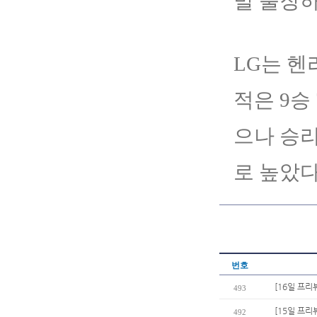
발 출장하
LG는 헨
적은 9승 
으나 승리
로 높았다
번호
[16일 프리
493
[15일 프리
492