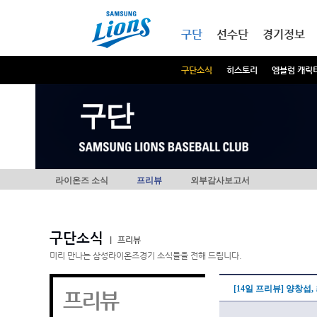
본문내용 바로가기
메인메뉴 바로가기
구단
선수단
경기정보
구단소식
히스토리
엠블럼 캐릭
구단
라이온즈 소식
프리뷰
외부감사보고서
구단소식
|
프리뷰
미리 만나는 삼성라이온즈경기 소식들을 전해 드립니다.
[14일 프리뷰] 양창섭
프리뷰