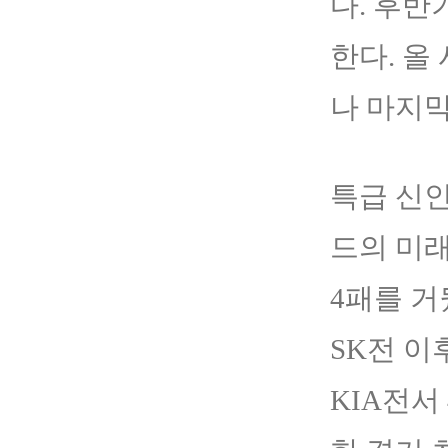
다. 후반
한다. 올
나 마지막
특급 신인
드의 미래
4패를 거
SK전 이
KIA전서