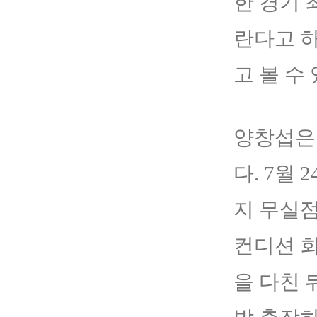
한 경기 
란다고 하
고 볼 수 
양창섭은 
다. 7월
지 무실점
컨디션 회
을 다친 