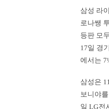
삼성 라
로나쌩 투
등판 모두
17일 경
에서는 7
삼성은 
보니야를 
일 LG전