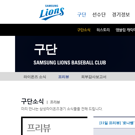
본문내용 바로가기
메인메뉴 바로가기
구단
선수단
경기정보
구단소식
히스토리
엠블럼 캐릭
구단
라이온즈 소식
프리뷰
외부감사보고서
구단소식
|
프리뷰
미리 만나는 삼성라이온즈경기 소식들을 전해 드립니다.
[11일 프리뷰] '로나
프리뷰