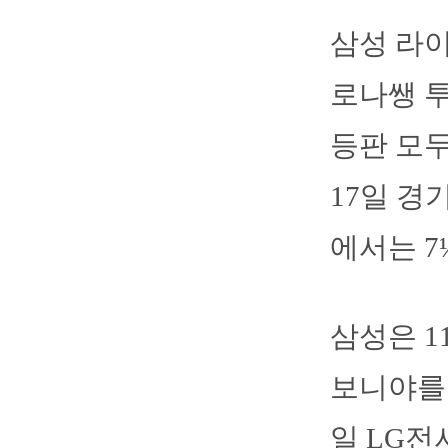
삼성 라
로나쌩 투
등판 모두
17일 경
에서는 7
삼성은 
보니야를 
일 LG전