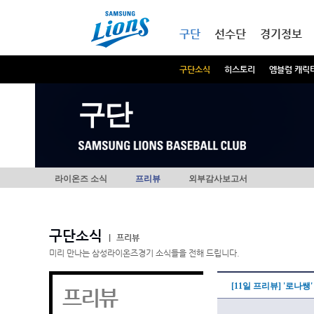
본문내용 바로가기
메인메뉴 바로가기
구단
선수단
경기정보
구단소식
히스토리
엠블럼 캐릭
구단
라이온즈 소식
프리뷰
외부감사보고서
구단소식
|
프리뷰
미리 만나는 삼성라이온즈경기 소식들을 전해 드립니다.
[11일 프리뷰] '로나
프리뷰