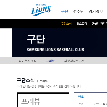
본문내용 바로가기
메인메뉴 바로가기
구단
선수단
경기정보
구단소식
히스토리
엠블럼 캐릭
구단
라이온즈 소식
프리뷰
외부감사보고서
구단소식
|
프리뷰
미리 만나는 삼성라이온즈경기 소식들을 전해 드립니다.
번호
프리뷰
[22일 프리
553