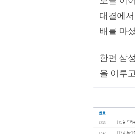
보를 이어
대결에서 
배를 마셨
한편 삼성
을 이루고
번호
[19일 프리
1233
[17일 프리
1232