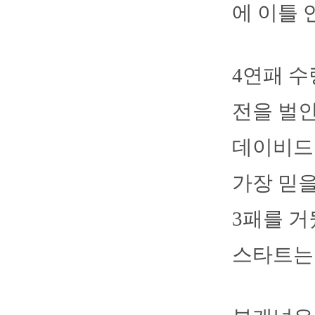
에 이틀 
4연패 수
전을 벌인
데이비드
가장 믿을
3패를 거
스타트는 