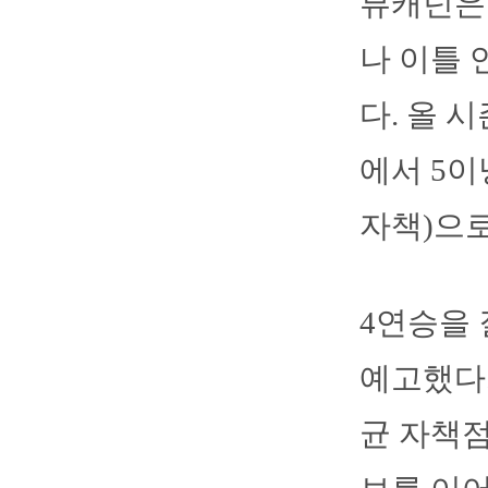
뷰캐넌은 
나 이틀 
다. 올 
에서 5이
자책)으
4연승을 
예고했다.
균 자책점