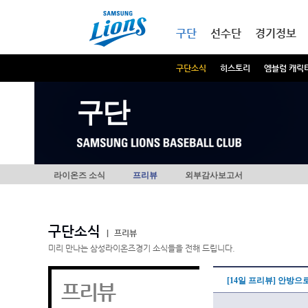
본문내용 바로가기
메인메뉴 바로가기
구단
선수단
경기정보
구단소식
히스토리
엠블럼 캐릭
구단
라이온즈 소식
프리뷰
외부감사보고서
구단소식
|
프리뷰
미리 만나는 삼성라이온즈경기 소식들을 전해 드립니다.
[14일 프리뷰] 안방으로
프리뷰