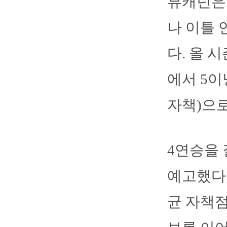
뷰캐넌은 
나 이틀 
다. 올 
에서 5이
자책)으
4연승을 
예고했다.
균 자책점