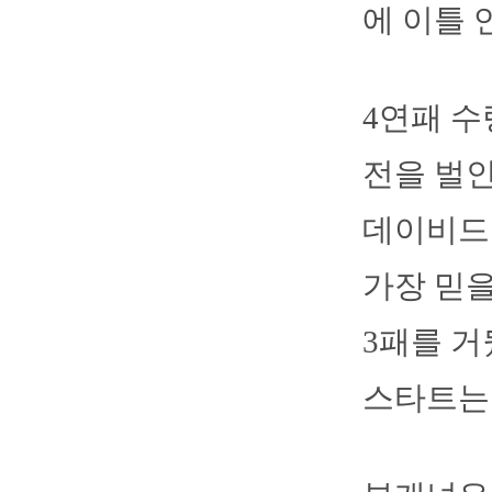
에 이틀 
4연패 수
전을 벌인
데이비드
가장 믿을
3패를 거
스타트는 