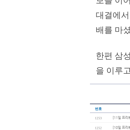
보를 이어
대결에서 
배를 마셨
한편 삼성
을 이루고
번호
[11일 프리
1253
[10일 프리
1252