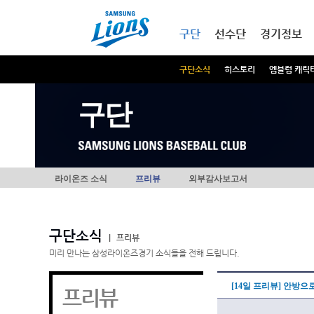
본문내용 바로가기
메인메뉴 바로가기
구단
선수단
경기정보
구단소식
히스토리
엠블럼 캐릭
구단
라이온즈 소식
프리뷰
외부감사보고서
구단소식
|
프리뷰
미리 만나는 삼성라이온즈경기 소식들을 전해 드립니다.
[14일 프리뷰] 안방으로
프리뷰