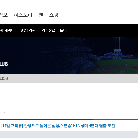
정보
히스토리
팬
쇼핑
럼 캐릭터
GO! 라팍
라이온즈 파트너
보고서
다.
[14일 프리뷰] 안방으로 돌아온 삼성, '4연승' KIA 상대 4연패 탈출 도전