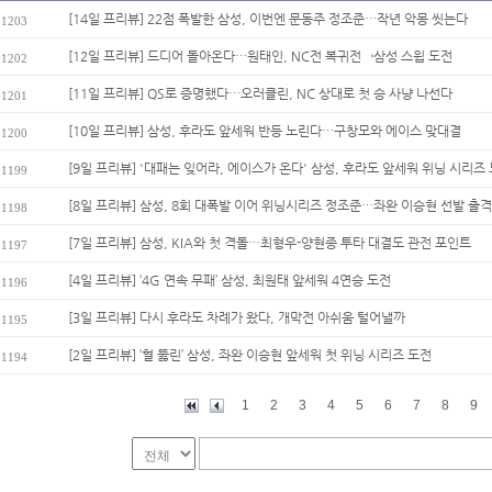
[14일 프리뷰] 22점 폭발한 삼성, 이번엔 문동주 정조준…작년 악몽 씻는다
1203
[12일 프리뷰] 드디어 돌아온다…원태인, NC전 복귀전→삼성 스윕 도전
1202
[11일 프리뷰] QS로 증명했다…오러클린, NC 상대로 첫 승 사냥 나선다
1201
[10일 프리뷰] 삼성, 후라도 앞세워 반등 노린다…구창모와 에이스 맞대결
1200
[9일 프리뷰] '대패는 잊어라, 에이스가 온다' 삼성, 후라도 앞세워 위닝 시리즈 
1199
[8일 프리뷰] 삼성, 8회 대폭발 이어 위닝시리즈 정조준…좌완 이승현 선발 출격
1198
[7일 프리뷰] 삼성, KIA와 첫 격돌…최형우-양현종 투타 대결도 관전 포인트
1197
[4일 프리뷰] ‘4G 연속 무패’ 삼성, 최원태 앞세워 4연승 도전
1196
[3일 프리뷰] 다시 후라도 차례가 왔다, 개막전 아쉬움 털어낼까
1195
[2일 프리뷰] ‘혈 뚫린’ 삼성, 좌완 이승현 앞세워 첫 위닝 시리즈 도전
1194
1
2
3
4
5
6
7
8
9