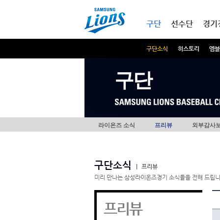
본문내용 바로가기
메인메뉴 바로가기
구단
선수단
경기
구단소식
히스토리
엠블
구단
라이온즈 소식
프리뷰
외부감사
구단소식
|
프리뷰
미리 만나는 삼성라이온즈경기 소식들을 전해 드립니
프리뷰