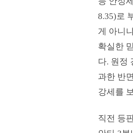
등 안정세
8.35)
게 아니
확실한 믿
다. 원정 
과한 반면
강세를 보
직전 등판