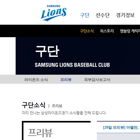
본문내용 바로가기
메인메뉴 바로가기
구단
선수단
경기정보
구단소식
히스토리
엠블럼 캐릭
구단
라이온즈 소식
프리뷰
외부감사보고서
구단소식
|
프리뷰
미리 만나는 삼성라이온즈경기 소식들을 전해 드립니다.
[29일 프리뷰] 아델만
프리뷰