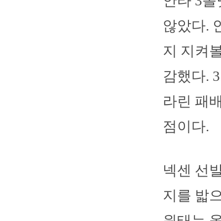
안타 3볼
않았다. 
지 지켜볼
감했다. 
라린 패배
점이다.
넥센 선발
지를 밟으
원태는 올