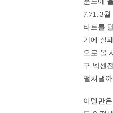
운드에 올
7.71. 
타트를 달
기에 실패
으로 올 
구 넥센전
떨쳐낼까
아델만은 