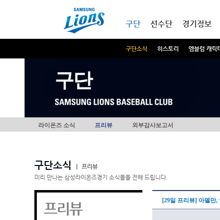
본문내용 바로가기
메인메뉴 바로가기
구단
선수단
경기정보
구단소식
히스토리
엠블럼 캐릭
구단
라이온즈 소식
프리뷰
외부감사보고서
구단소식
|
프리뷰
미리 만나는 삼성라이온즈경기 소식들을 전해 드립니다.
[29일 프리뷰] 아델만
프리뷰