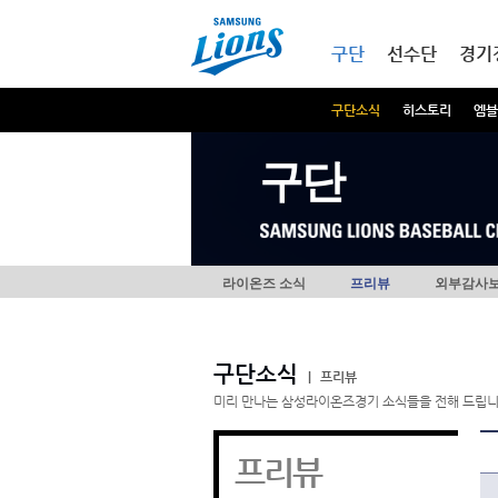
본문내용 바로가기
메인메뉴 바로가기
구단
선수단
경기
구단소식
히스토리
엠블
구단
라이온즈 소식
프리뷰
외부감사
구단소식
|
프리뷰
미리 만나는 삼성라이온즈경기 소식들을 전해 드립니
프리뷰