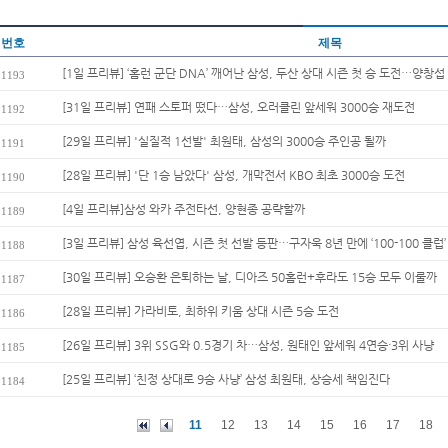
번호
제목
[1일 프리뷰] ‘홈런 군단 DNA’ 깨어난 삼성, 두산 상대 시즌 첫 승 도전…양창섭 
1193
[31일 프리뷰] 연패 스토퍼 떴다…삼성, 오러클린 앞세워 3000승 재도전
1192
[29일 프리뷰] '실질적 1선발' 최원태, 삼성의 3000승 주인공 될까
1191
[28일 프리뷰] '단 1승 남았다' 삼성, 개막전서 KBO 최초 3000승 도전
1190
[4일 프리뷰]삼성 와카 주전타선, 양현종 공략할까
1189
[3일 프리뷰] 삼성 육선엽, 시즌 첫 선발 등판…구자욱 8년 만에 ‘100-100 클럽’
1188
[30일 프리뷰] 오승환 은퇴하는 날, 디아즈 50홈런+후라도 15승 모두 이룰까
1187
[28일 프리뷰] 가라비토, 최하위 키움 상대 시즌 5승 도전
1186
[26일 프리뷰] 3위 SSG와 0.5경기 차…삼성, 원태인 앞세워 4연승·3위 사냥
1185
[25일 프리뷰] ‘친정 상대로 9승 사냥’ 삼성 최원태, 상승세 책임진다
1184
11
12
13
14
15
16
17
18