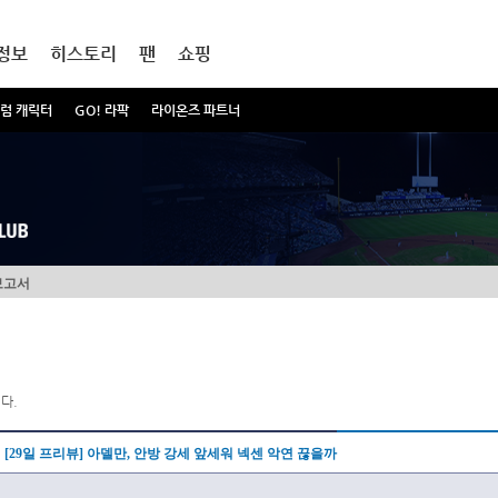
정보
히스토리
팬
쇼핑
럼 캐릭터
GO! 라팍
라이온즈 파트너
보고서
다.
[29일 프리뷰] 아델만, 안방 강세 앞세워 넥센 악연 끊을까