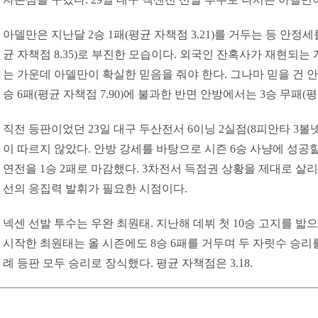
아델만은 지난달 2승 1패(평균 자책점 3.21)를 거두는 등 안정세
균 자책점 8.35)로 부진한 모습이다. 외국인 잔혹사가 재현되는
는 가운데 아델만이 확실한 믿음을 줘야 한다. 그나마 믿을 건 안
승 6패(평균 자책점 7.90)에 불과한 반면 안방에서는 3승 무패(평
직전 등판이었던 23일 대구 두산전서 6이닝 2실점(8피안타 3볼
이 따르지 않았다. 안방 강세를 바탕으로 시즌 6승 사냥에 성공할
연전을 1승 2패로 마감했다. 3차전서 득점권 상황을 제대로 살리
선의 응집력 발휘가 필요한 시점이다.
넥센 선발 투수는 우완 최원태. 지난해 데뷔 첫 10승 고지를 
시작한 최원태는 올 시즌에도 8승 6패를 거두며 두 자릿수 승리
례 등판 모두 승리로 장식했다. 평균 자책점은 3.18.