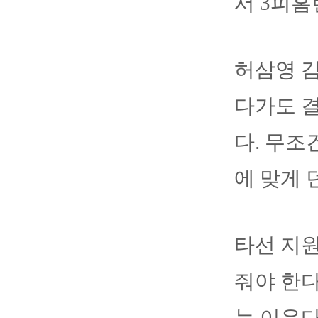
서 3피홈
허삼영 감
다가도 
다. 무조
에 맞게 
타선 지
줘야 한다
는 이유다