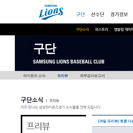
본문내용 바로가기
메인메뉴 바로가기
구단
선수단
경기정보
구단소식
히스토리
엠블럼 캐릭
구단
라이온즈 소식
프리뷰
외부감사보고서
구단소식
|
프리뷰
미리 만나는 삼성라이온즈경기 소식들을 전해 드립니다.
[28일 프리뷰] 토종 
프리뷰