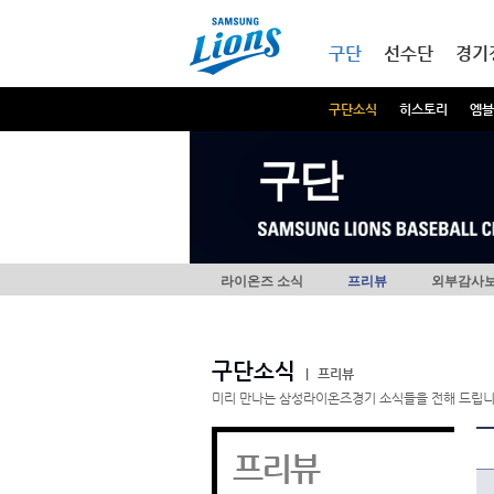
본문내용 바로가기
메인메뉴 바로가기
구단
선수단
경기
구단소식
히스토리
엠블
구단
라이온즈 소식
프리뷰
외부감사
구단소식
|
프리뷰
미리 만나는 삼성라이온즈경기 소식들을 전해 드립니
프리뷰