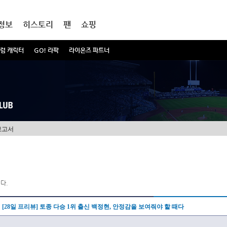
정보
히스토리
팬
쇼핑
럼 캐릭터
GO! 라팍
라이온즈 파트너
보고서
다.
[28일 프리뷰] 토종 다승 1위 출신 백정현, 안정감을 보여줘야 할 때다