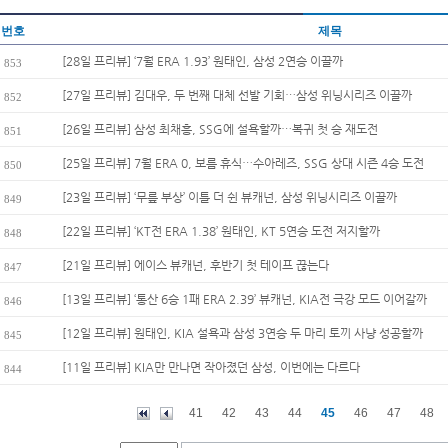
번호
제목
[28일 프리뷰] ‘7월 ERA 1.93’ 원태인, 삼성 2연승 이끌까
853
[27일 프리뷰] 김대우, 두 번째 대체 선발 기회…삼성 위닝시리즈 이끌까
852
[26일 프리뷰] 삼성 최채흥, SSG에 설욕할까…복귀 첫 승 재도전
851
[25일 프리뷰] 7월 ERA 0, 보름 휴식…수아레즈, SSG 상대 시즌 4승 도전
850
[23일 프리뷰] ‘무릎 부상’ 이틀 더 쉰 뷰캐넌, 삼성 위닝시리즈 이끌까
849
[22일 프리뷰] ‘KT전 ERA 1.38’ 원태인, KT 5연승 도전 저지할까
848
[21일 프리뷰] 에이스 뷰캐넌, 후반기 첫 테이프 끊는다
847
[13일 프리뷰] ‘통산 6승 1패 ERA 2.39’ 뷰캐넌, KIA전 극강 모드 이어갈까
846
[12일 프리뷰] 원태인, KIA 설욕과 삼성 3연승 두 마리 토끼 사냥 성공할까
845
[11일 프리뷰] KIA만 만나면 작아졌던 삼성, 이번에는 다르다
844
41
42
43
44
45
46
47
48