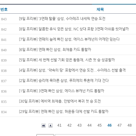
번호
제목
[9일 프리뷰] ‘3연패 탈출’ 삼성, 수아레즈 내세워 연승 도전
843
[8일 프리뷰] 달콤한 휴식 얻은 삼성, NC 상대 포항 3연패 아쉬움 씻어낼까
842
[7일 프리뷰] 연패의 늪에 빠진 삼성, 에이스 뷰캐넌의 어깨만 믿는다
841
[6일 프리뷰] 연패 빠진 삼성, 최채흥 카드 통할까
840
[5일 프리뷰] 세 번째 선발 기회 얻은 황동재, 시즌 첫 승 성공할까
839
[4일 프리뷰] 삼성, '약속의 땅' 포항에서 연승 도전...수아레스 선발 출격
838
[2일 프리뷰] 승리에 목마른 삼성, 푸피에의 투혼에 기대 건다
837
[1일 프리뷰] 3연패 빠진 삼성, 에이스 뷰캐넌 카드 통할까
836
[30일 프리뷰] 예비역 최채흥, 안방에서 복귀 첫 승 도전
835
[29일 프리뷰] 연패 빠진 삼성, 허윤동 대체 선발 카드 통할까
834
41
42
43
44
45
46
47
48