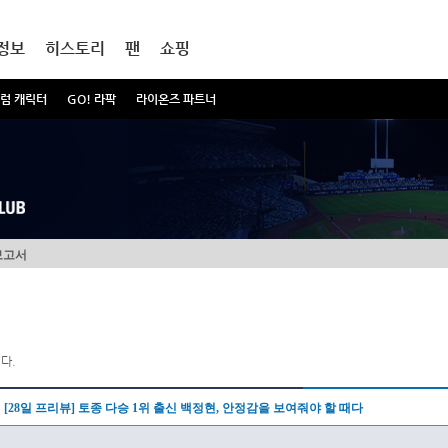
정보
히스토리
팬
쇼핑
럼 캐릭터
GO! 라팍
라이온즈 파트너
보고서
다.
[28일 프리뷰] 토종 다승 1위 출신 백정현, 안정감을 보여줘야 할 때다