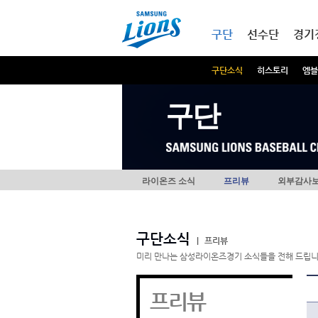
본문내용 바로가기
메인메뉴 바로가기
구단
선수단
경기
구단소식
히스토리
엠블
구단
라이온즈 소식
프리뷰
외부감사
구단소식
|
프리뷰
미리 만나는 삼성라이온즈경기 소식들을 전해 드립니
프리뷰