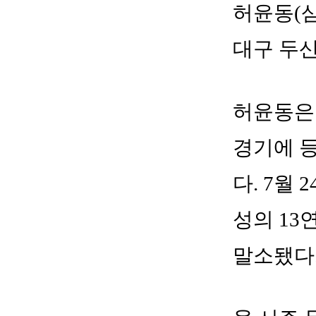
허윤동(삼
대구 두
허윤동은 
경기에 등
다. 7월
성의 13
말소됐다.