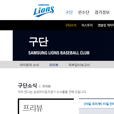
본문내용 바로가기
메인메뉴 바로가기
구단
선수단
경기정보
구단소식
히스토리
엠블럼 캐릭
구단
라이온즈 소식
프리뷰
외부감사보고서
구단소식
|
프리뷰
미리 만나는 삼성라이온즈경기 소식들을 전해 드립니다.
[16일 프리뷰] 41일
프리뷰