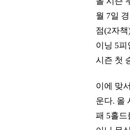
올 시즌 
월 7일 
점(2자책
이닝 5피
시즌 첫 
이에 맞서
운다. 올
패 5홀드