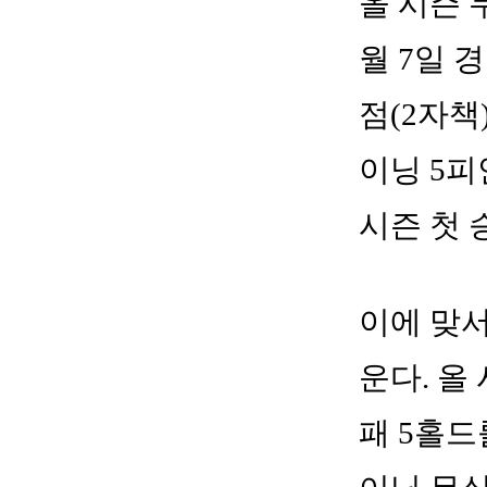
올 시즌 
월 7일 
점(2자책
이닝 5피
시즌 첫 
이에 맞서
운다. 올
패 5홀드