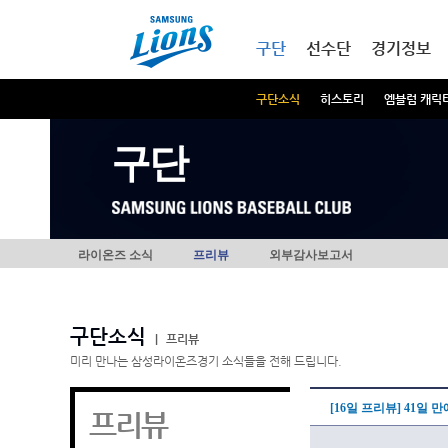
본문내용 바로가기
메인메뉴 바로가기
구단
선수단
경기정보
구단소식
히스토리
엠블럼 캐릭
구단
라이온즈 소식
프리뷰
외부감사보고서
구단소식
|
프리뷰
미리 만나는 삼성라이온즈경기 소식들을 전해 드립니다.
[16일 프리뷰] 41일
프리뷰