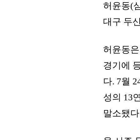
허윤동(삼
대구 두
허윤동은 
경기에 등
다. 7월
성의 13
말소됐다.