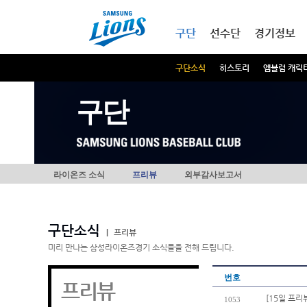
본문내용 바로가기
메인메뉴 바로가기
구단
선수단
경기정보
구단소식
히스토리
엠블럼 캐릭
구단
라이온즈 소식
프리뷰
외부감사보고서
구단소식
|
프리뷰
미리 만나는 삼성라이온즈경기 소식들을 전해 드립니다.
번호
프리뷰
[15일 프리
1053