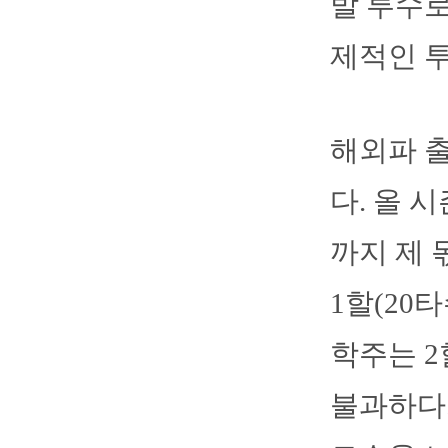
발 투수로
제적인 투
해외파 
다. 올 
까지 제 
1할(20
학주는 2
불과하다.