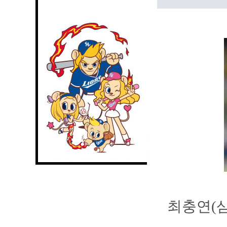
최충연(삼