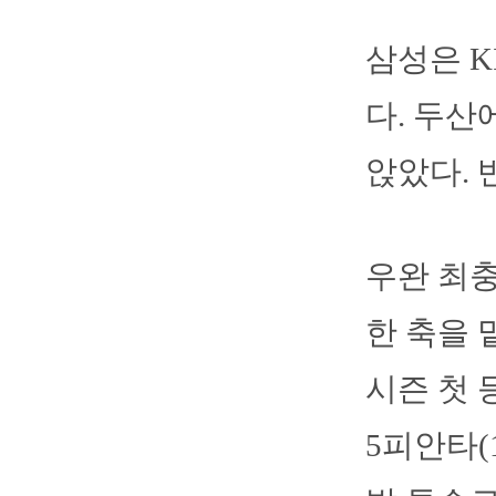
삼성은 K
다. 두산
앉았다. 
우완 최충
한 축을 
시즌 첫 
5피안타(