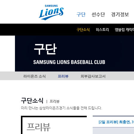
본문내용 바로가기
메인메뉴 바로가기
구단
선수단
경기정보
구단소식
히스토리
엠블럼 캐릭
구단
라이온즈 소식
프리뷰
외부감사보고서
구단소식
|
프리뷰
미리 만나는 삼성라이온즈경기 소식들을 전해 드립니다.
[2일 프리뷰] 최충연,
프리뷰