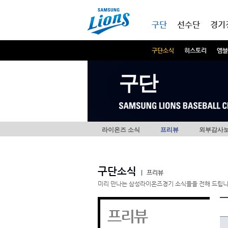
본문내용 바로가기
메인메뉴 바로가기
구단
선수단
경기
구단소식
히스토리
엠블
구단
라이온즈 소식
프리뷰
외부감사
구단소식
|
프리뷰
미리 만나는 삼성라이온즈경기 소식들을 전해 드립니
프리뷰