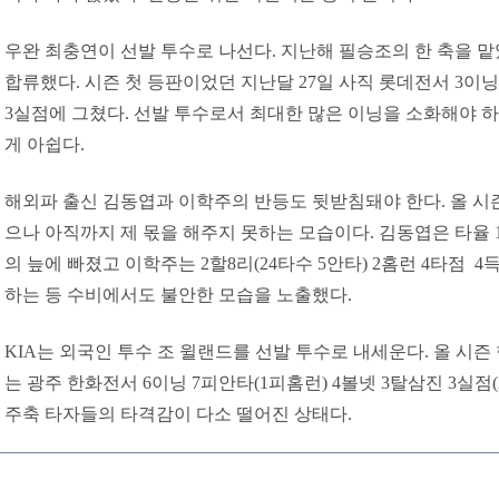
우완 최충연이 선발 투수로 나선다. 지난해 필승조의 한 축을 
합류했다. 시즌 첫 등판이었던 지난달 27일 사직 롯데전서 3이닝
3실점에 그쳤다. 선발 투수로서 최대한 많은 이닝을 소화해야 
게 아쉽다.
해외파 출신 김동엽과 이학주의 반등도 뒷받침돼야 한다. 올 시
으나 아직까지 제 몫을 해주지 못하는 모습이다. 김동엽은 타율 1
의 늪에 빠졌고 이학주는 2할8리(24타수 5안타) 2홈런 4타점 4
하는 등 수비에서도 불안한 모습을 노출했다.
KIA는 외국인 투수 조 윌랜드를 선발 투수로 내세운다. 올 시즌
는 광주 한화전서 6이닝 7피안타(1피홈런) 4볼넷 3탈삼진 3실점
주축 타자들의 타격감이 다소 떨어진 상태다.