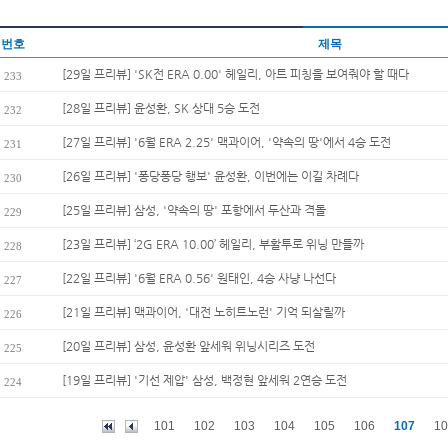
번호
제목
[29일 프리뷰] 'SK전 ERA 0.00' 헤일리, 아트 피칭을 보여줘야 할 때다
233
[28일 프리뷰] 윤성환, SK 상대 5승 도전
232
[27일 프리뷰] '6월 ERA 2.25' 맥과이어, '약속의 땅'에서 4승 도전
231
[26일 프리뷰] '퐁당퐁당 행보' 윤성환, 이번에는 이길 차례다
230
[25일 프리뷰] 삼성, '약속의 땅' 포항에서 두산과 격돌
229
[23일 프리뷰] ‘2G ERA 10.00’ 헤일리, 부활투로 위닝 만들까
228
[22일 프리뷰] '6월 ERA 0.56' 원태인, 4승 사냥 나선다
227
[21일 프리뷰] 맥과이어, '대전 노히트노런' 기억 되살릴까
226
[20일 프리뷰] 삼성, 윤성환 앞세워 위닝시리즈 도전
225
[19일 프리뷰] '기선 제압' 삼성, 백정현 앞세워 2연승 도전
224
101
102
103
104
105
106
107
10