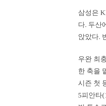
삼성은 K
다. 두산
앉았다. 
우완 최충
한 축을 
시즌 첫 
5피안타(