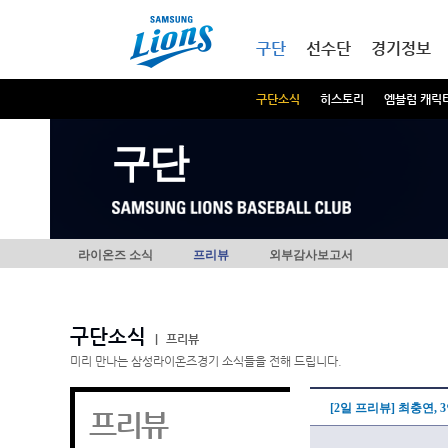
본문내용 바로가기
메인메뉴 바로가기
구단
선수단
경기정보
구단소식
히스토리
엠블럼 캐릭
구단
라이온즈 소식
프리뷰
외부감사보고서
구단소식
|
프리뷰
미리 만나는 삼성라이온즈경기 소식들을 전해 드립니다.
[2일 프리뷰] 최충연,
프리뷰