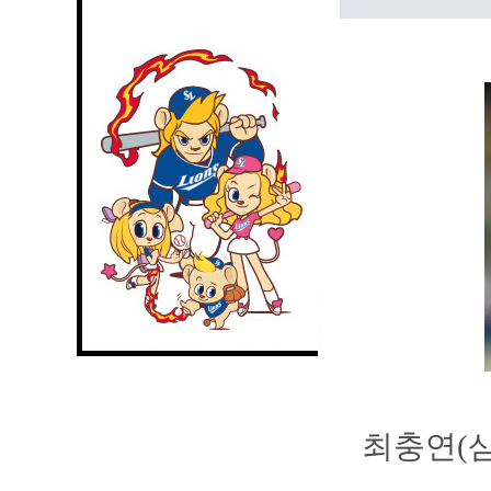
최충연(삼