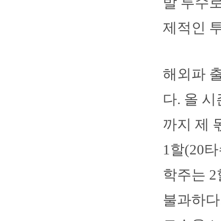
발 투수로
제적인 투
해외파 
다. 올 
까지 제 
1할(20
학주는 2
불과하다.