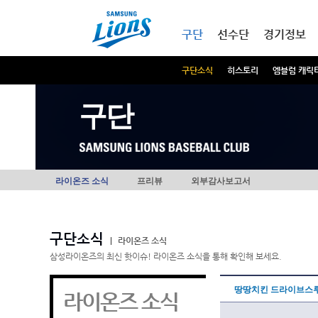
본문내용 바로가기
메인메뉴 바로가기
구단
선수단
경기정보
구단소식
히스토리
엠블럼 캐릭
구단
라이온즈 소식
프리뷰
외부감사보고서
구단소식
|
라이온즈 소식
삼성라이온즈의 최신 핫이슈! 라이온즈 소식을 통해 확인해 보세요.
땅땅치킨 드라이브스루
라이온즈 소식