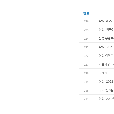
번호
삼성 심창민 
226
삼성, 외국
225
삼성 우완투수
224
삼성, ‘20
223
삼성 라이온
222
가을야구 역
221
오재일, 10
220
삼성, 20
219
구자욱, 9월
218
삼성, 202
217