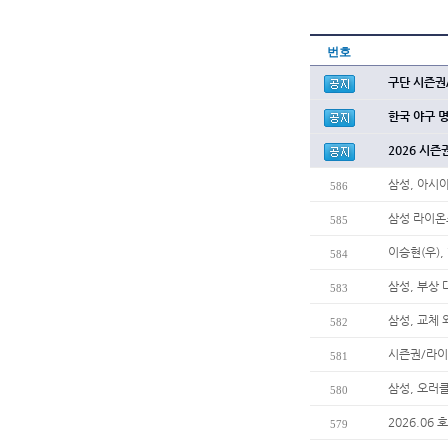
번호
구단 시즌권
한국 야구 
2026 시즌
삼성, 아시
586
삼성 라이온
585
이승현(우),
584
삼성, 부상
583
삼성, 교체
582
시즌권/라이
581
삼성, 오러
580
2026.06
579