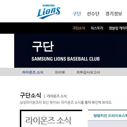
본문내용 바로가기
메인메뉴 바로가기
구단
선수단
경기정보
구단소식
히스토리
엠블럼 캐릭
구단
라이온즈 소식
프리뷰
외부감사보고서
구단소식
|
라이온즈 소식
삼성라이온즈의 최신 핫이슈! 라이온즈 소식을 통해 확인해 보세요.
땅땅치킨 드라이브스루
라이온즈 소식